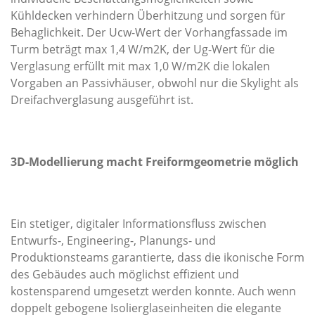
Kühldecken verhindern Überhitzung und sorgen für
Behaglichkeit. Der U
cw
-Wert der Vorhangfassade im
Turm beträgt max 1,4 W/m
2
K, der U
g
-Wert für die
Verglasung erfüllt mit max 1,0 W/m
2
K die lokalen
Vorgaben an Passivhäuser, obwohl nur die Skylight als
Dreifachverglasung ausgeführt ist.
3D-Modellierung macht Freiformgeometrie möglich
Ein stetiger, digitaler Informationsfluss zwischen
Entwurfs-, Engineering-, Planungs- und
Produktionsteams garantierte, dass die ikonische Form
des Gebäudes auch möglichst effizient und
kostensparend umgesetzt werden konnte. Auch wenn
doppelt gebogene Isolierglaseinheiten die elegante