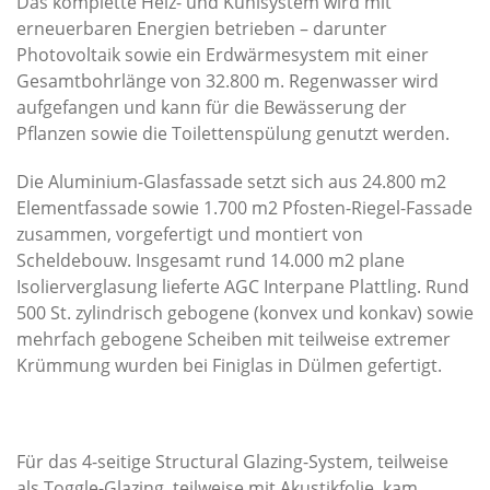
Das komplette Heiz- und Kühlsystem wird mit
erneuerbaren Energien betrieben – darunter
Photovoltaik sowie ein Erdwärmesystem mit einer
Gesamtbohrlänge von 32.800 m. Regenwasser wird
aufgefangen und kann für die Bewässerung der
Pflanzen sowie die Toilettenspülung genutzt werden.
Die Aluminium-Glasfassade setzt sich aus 24.800 m
2
Elementfassade sowie 1.700 m
2
Pfosten-Riegel-Fassade
zusammen, vorgefertigt und montiert von
Scheldebouw. Insgesamt rund 14.000 m
2
plane
Isolierverglasung lieferte AGC Interpane Plattling. Rund
500 St. zylindrisch gebogene (konvex und konkav) sowie
mehrfach gebogene Scheiben mit teilweise extremer
Krümmung wurden bei Finiglas in Dülmen gefertigt.
Für das 4-seitige Structural Glazing-System, teilweise
als Toggle-Glazing, teilweise mit Akustikfolie, kam